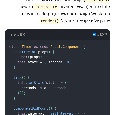
this.props
state פנימי (הנגיש באמצעות
). כאשר
this.state
הstate של הקומפוננטה משתנה, הmarkup המעובד
יעודכן על ידי קריאה מחדש ל
.
render()
JSX?
עורך JSX
class
Timer
extends
React
.
Component
{
constructor
(
props
)
{
super
(
props
)
;
this
.
state 
=
{
 seconds
:
0
}
;
}
tick
(
)
{
this
.
setState
(
state 
=
>
(
{
      seconds
:
 state
.
seconds 
+
1
}
)
)
;
}
componentDidMount
(
)
{
this
.
interval 
=
setInterval
(
(
)
=
>