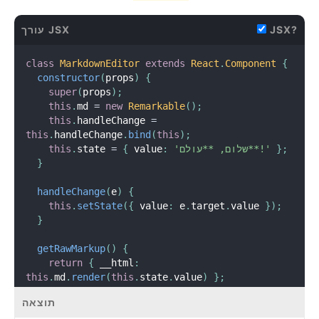
      text
:
this
.
state
.
text
,
      id
:
 Date
.
now
(
)
JSX?
עורך JSX
}
;
this
.
setState
(
state 
=
>
(
{
class
MarkdownEditor
extends
React
.
Component
{
      items
:
 state
.
items
.
concat
(
newItem
)
,
constructor
(
props
)
{
      text
:
''
super
(
props
)
;
}
)
)
;
this
.
md 
=
new
Remarkable
(
)
;
}
this
.
handleChange 
=
}
this
.
handleChange
.
bind
(
this
)
;
;
}
'שלום, **עולם**!'
:
 value
{
=
state 
.
this
class
TodoList
extends
React
.
Component
{
}
render
(
)
{
return
(
handleChange
(
e
)
{
<
ul
>
this
.
setState
(
{
 value
:
 e
.
target
.
value 
}
)
;
{
this
.
props
.
items
.
map
(
item 
=
>
(
}
<
li
key
=
{
item
.
id
}
>
{
item
.
text
}
</
li
>
)
)
}
getRawMarkup
(
)
{
</
ul
>
return
{
 __html
:
)
;
this
.
md
.
render
(
this
.
state
.
value
)
}
;
}
}
}
תוצאה