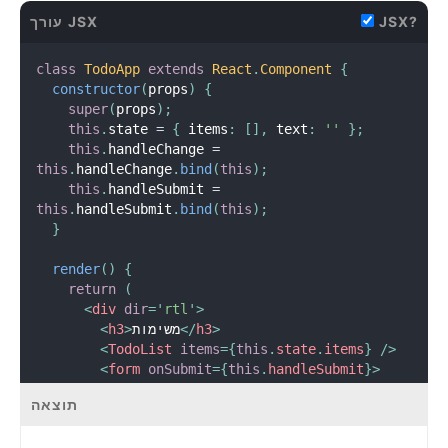
JSX?
עורך JSX
class
TodoApp
extends
React
.
Component
{
constructor
(
props
)
{
super
(
props
)
;
this
.
state 
=
{
 items
:
[
]
,
 text
:
''
}
;
this
.
handleChange 
=
this
.
handleChange
.
bind
(
this
)
;
this
.
handleSubmit 
=
this
.
handleSubmit
.
bind
(
this
)
;
}
render
(
)
{
return
(
<
div
dir
=
'
rtl
'
>
>
h3
</
משימות
>
h3
<
<
TodoList
items
=
{
this
.
state
.
items
}
/>
<
form
onSubmit
=
{
this
.
handleSubmit
}
>
<
label
htmlFor
=
"
new-todo
"
>
תוצאה
            רשימת המשימות

</
label
>