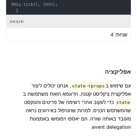
this
.
tick
(
)
,
1000
)
;
}
תוצאה
componentWillUnmount
(
)
{
clearInterval
(
this
.
interval
)
;
שניות:
5
}
render
(
)
{
return
(
<
div
dir
=
'
rtl
'
>
}
seconds
.
state
.
this
{
:
        שניות
אפליקציה
</
div
>
)
;
}
עם שימוש ב
ו-
, אנחנו יכולים ליצור
state
props
}
אפליקצית צ’קליסט קטנה. הדוגמא הזאת משתמשת ב
כדי לעקוב אחרי רשימה של פריטים והטקסט
root
.
render
(
<
Timer
/>
)
;
state
שהמשתמש הכניס. למרות שהטיפול באירועים נראה
מעובד באותה שורה. הם יאספו וימומשו באמצעות
event delegation.