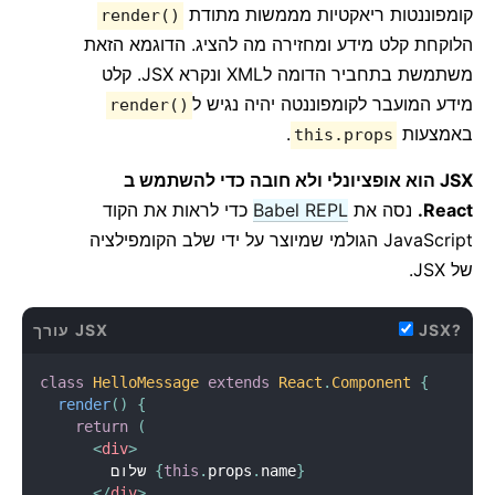
קומפוננטות ריאקטיות מממשות מתודת
render()
הלוקחת קלט מידע ומחזירה מה להציג. הדוגמא הזאת
משתמשת בתחביר הדומה לXML ונקרא JSX. קלט
מידע המועבר לקומפוננטה יהיה נגיש ל
render()
באמצעות
.
this.props
JSX הוא אופציונלי ולא חובה כדי להשתמש ב
React.
נסה את
Babel REPL
כדי לראות את הקוד
JavaScript הגולמי שמיוצר על ידי שלב הקומפילציה
של JSX.
JSX?
עורך JSX
class
HelloMessage
extends
React
.
Component
{
render
(
)
{
return
(
<
div
>
}
name
.
props
.
this
{
        שלום 
</
div
>