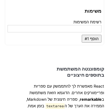
<
input
id
=
"
new-todo
"
onChange
=
{
this
.
handleChange
}
משימות
value
=
{
this
.
state
.
text
}
/>
רשימת המשימות
<
button
>
}
1
+
length 
.
items
.
state
.
this
{
            הוסף #
</
button
>
הוסף #
1
</
form
>
</
div
>
)
;
}
handleChange
(
e
)
{
קומפוננטה המשתמשת
this
.
setState
(
{
 text
:
 e
.
target
.
value 
}
)
;
}
בתוספים חיצוניים
handleSubmit
(
e
)
{
React מאפשרת לך להתממשק עם ספריות
    e
.
preventDefault
(
)
;
ופריימוורקים אחרים. הדוגמא הזאת משתמשת
if
(
this
.
state
.
text
.
length 
===
0
)
{
return
;
ב
remarkable
, ספריה חיצונית של Markdown,
}
הממירה את הערך של ה
בזמן אמת.
textarea
const
 newItem 
=
{