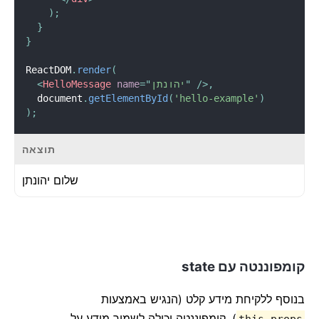
)
;
}
}
ReactDOM
.
render
(
,
/>
"
יהונתן
"
=
name
HelloMessage
<
  document
.
getElementById
(
'hello-example'
)
)
;
תוצאה
שלום
יהונתן
קומפוננטה עם state
בנוסף ללקיחת מידע קלט (הנגיש באמצעות
), קומפוננטה יכולה לשמור מידע על